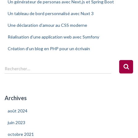
Un générateur de personas avec Next.js et Spring Boot
Un tableau de bord personnalisé avec Nuxt 3
Une déclaration d’amour au CSS moderne
Réalisation d’une application web avec Symfony
Création d’un blog en PHP pour un écrivain
R
Rechercher…
e
c
h
e
Archives
r
c
août 2024
h
e
juin 2023
r
octobre 2021