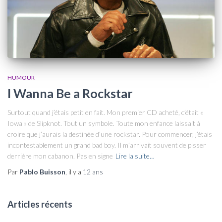
HUMOUR
I Wanna Be a Rockstar
Surtout quand j’étais petit en fait. Mon premier CD acheté, c’était «
Iowa » de Slipknot. Tout un symbole. Toute mon enfance laissait à
croire que j’aurais la destinée d’une rockstar. Pour commencer, j’étais
incontestablement un grand bad boy. Il m’arrivait souvent de pisser
derrière mon cabanon. Pas en signe
Lire la suite…
Par
Pablo Buisson
, il y a
12 ans
Articles récents