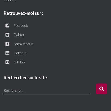
Retrouvez-moi sur :
Facebook
Twitter
SensCritique
LinkedIn
GitHub
Rechercher sur le site
R
Rechercher…
e
c
h
e