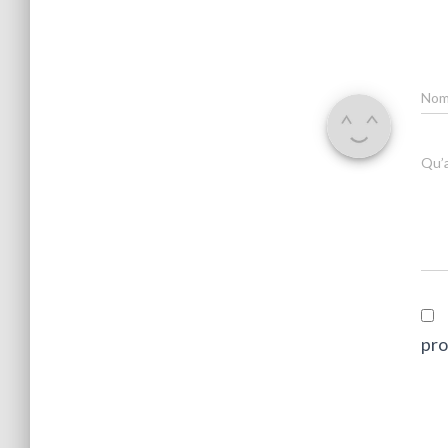
No
Qu’a
pro