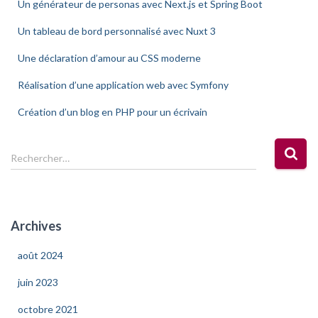
Un générateur de personas avec Next.js et Spring Boot
Un tableau de bord personnalisé avec Nuxt 3
Une déclaration d’amour au CSS moderne
Réalisation d’une application web avec Symfony
Création d’un blog en PHP pour un écrivain
R
Rechercher…
e
c
h
e
Archives
r
c
août 2024
h
e
juin 2023
r
octobre 2021