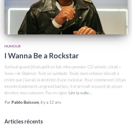
HUMOUR
I Wanna Be a Rockstar
Surtout quand j’étais petit en fait. Mon premier CD acheté, c’était «
Iowa » de Slipknot. Tout un symbole. Toute mon enfance laissait à
croire que j’aurais la destinée d’une rockstar. Pour commencer, j’étais
incontestablement un grand bad boy. Il m’arrivait souvent de pisser
derrière mon cabanon. Pas en signe
Lire la suite…
Par
Pablo Buisson
, il y a
12 ans
Articles récents