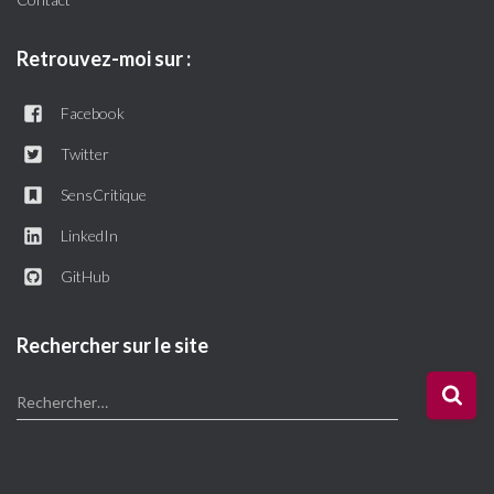
Retrouvez-moi sur :
Facebook
Twitter
SensCritique
LinkedIn
GitHub
Rechercher sur le site
R
Rechercher…
e
c
h
e