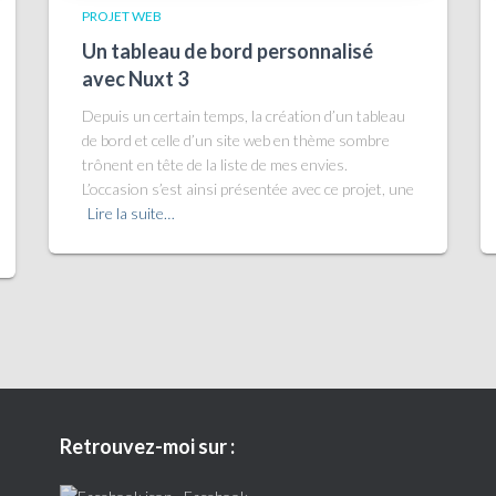
PROJET WEB
Un tableau de bord personnalisé
avec Nuxt 3
Depuis un certain temps, la création d’un tableau
de bord et celle d’un site web en thème sombre
trônent en tête de la liste de mes envies.
L’occasion s’est ainsi présentée avec ce projet, une
Lire la suite…
Retrouvez-moi sur :