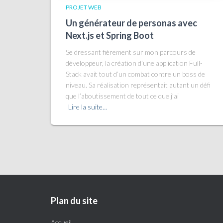
PROJET WEB
Un générateur de personas avec
Next.js et Spring Boot
Se dressant fièrement sur mon parcours de
développeur, la création d’une application Full-
Stack avait tout d’un combat contre un boss de
niveau. Sa réalisation représentait autant un défi
que l’aboutissement de tout ce que j’ai
Lire la suite…
Plan du site
Accueil