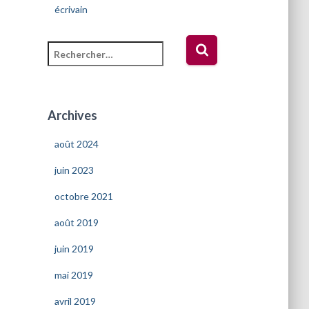
écrivain
R
e
c
h
e
Archives
r
c
août 2024
h
e
juin 2023
r
octobre 2021
:
août 2019
juin 2019
mai 2019
avril 2019